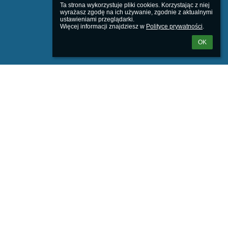
Ta strona wykorzystuje pliki cookies. Korzystając z niej 
wyrażasz zgodę na ich używanie, zgodnie z aktualnymi 
ustawieniami przeglądarki.

Więcej informacji znajdziesz w 
Polityce prywatności
.
OK