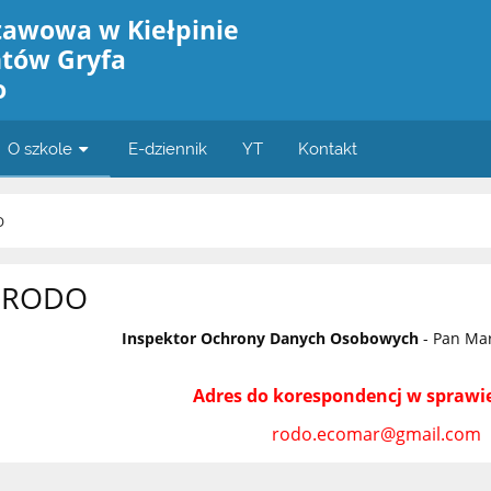
tawowa w Kiełpinie
ntów Gryfa
o
O szkole
E-dziennik
YT
Kontakt
O
RODO
Inspektor Ochrony Danych Osobowych
- Pan Mar
Adres do korespondencj w spraw
rodo.ecomar@gmail.com