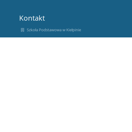
Kontakt
Szkoła Podstawowa w Kiełpinie
sekretariat@zskielpino.pl
58-694-21-44
58-694-21-82
ul. Szkolna 29
pomorskie
83-307 Kiełpino
Poland
589-17-82-017
190392248