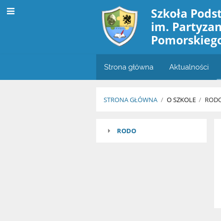
Szkoła Pods
im. Partyza
Pomorskieg
Strona główna
Aktualności
STRONA GŁÓWNA
/
O SZKOLE
/
ROD
RODO
RODO