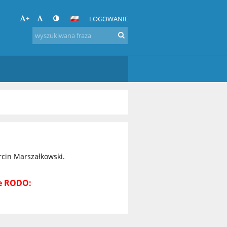
+
-
LOGOWANIE
cin Marszałkowski.
ie RODO: