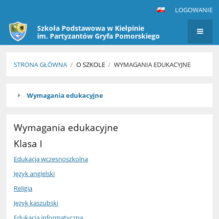
LOGOWANIE
Szkoła Podstawowa w Kiełpinie
im. Partyzantów Gryfa Pomorskiego
STRONA GŁÓWNA
/
O SZKOLE
/
WYMAGANIA EDUKACYJNE
Wymagania
Wymagania edukacyjne
edukacyjne
Wymagania edukacyjne
Klasa I
Edukacja wczesnoszkolna
Język angielski
Religia
Język kaszubski
Edukacja informatyczna