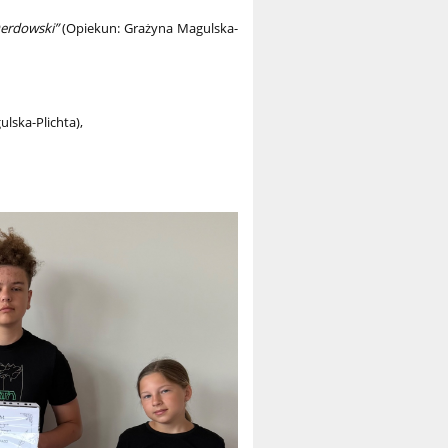
erdowski”
(Opiekun: Grażyna Magulska-
lska-Plichta),