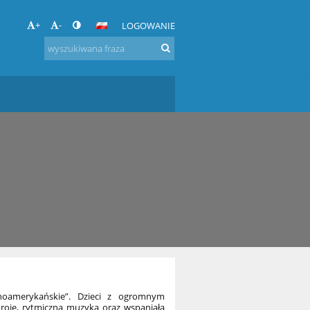
+
-
LOGOWANIE
noamerykańskie”. Dzieci z ogromnym
roje, rytmiczna muzyka oraz wspaniała