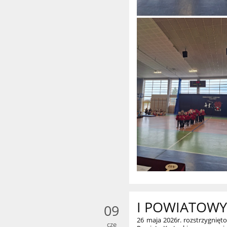
I POWIATOWY
09
26 maja 2026r. rozstrzygnię
cze