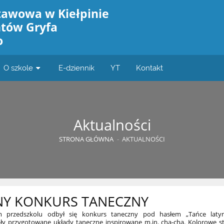
tawowa w Kiełpinie
ntów Gryfa
o
O szkole
E-dziennik
YT
Kontakt
Aktualności
STRONA GŁÓWNA
-
AKTUALNOŚCI
NY KONKURS TANECZNY
m przedszkolu odbył się konkurs taneczny pod hasłem „Tańce laty
 przygotowane układy taneczne inspirowane m.in. cha-chą. Kolorowe st