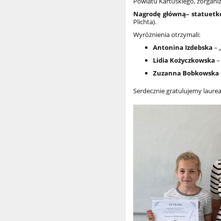
Powiatu Kartuskiego, zorgani
Nagrodę główną– statuetk
Plichta).
Wyróżnienia otrzymali:
Antonina Izdebska
–
Lidia Kożyczkowska
Zuzanna Bobkowska
Serdecznie gratulujemy laurea