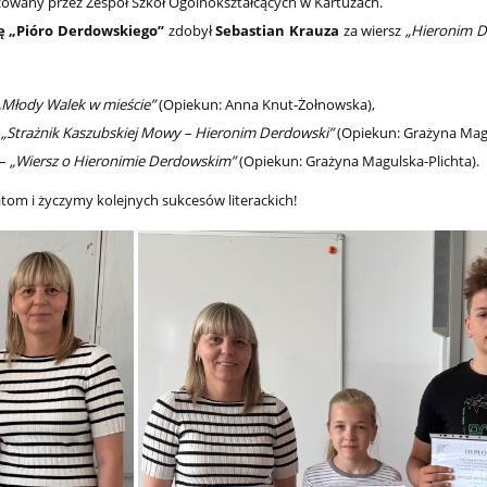
zowany przez Zespół Szkół Ogólnokształcących w Kartuzach.
ę „Pióro Derdowskiego”
zdobył
Sebastian Krauza
za wiersz
„Hieronim D
„Młody Walek w mieście”
(Opiekun: Anna Knut-Żołnowska),
–
„Strażnik Kaszubskiej Mowy – Hieronim Derdowski”
(Opiekun: Grażyna Magu
–
„Wiersz o Hieronimie Derdowskim”
(Opiekun: Grażyna Magulska-Plichta).
tom i życzymy kolejnych sukcesów literackich!