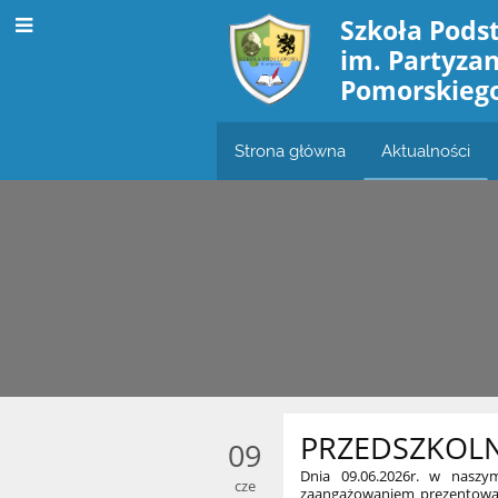
Szkoła Pods
im. Partyza
Pomorskieg
Strona główna
Aktualności
PRZEDSZKOL
09
Dnia 09.06.2026r. w naszy
cze
zaangażowaniem prezentowały