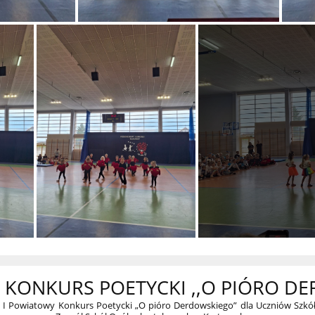
 KONKURS POETYCKI ,,O PIÓRO D
to I Powiatowy Konkurs Poetycki „O pióro Derdowskiego” dla Uczniów S