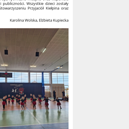
publiczności. Wszystkie dzieci zostały
owarzyszeniu Przyjaciół Kiełpina oraz
Karolina Wolska, Elżbieta Kupiecka