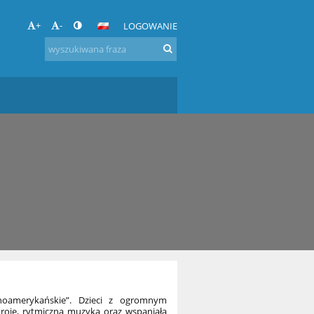
+
-
LOGOWANIE
noamerykańskie”. Dzieci z ogromnym
roje, rytmiczna muzyka oraz wspaniała