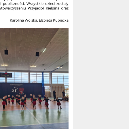
publiczności. Wszystkie dzieci zostały
owarzyszeniu Przyjaciół Kiełpina oraz
Karolina Wolska, Elżbieta Kupiecka