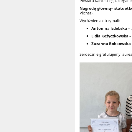
Powiatu Kartuskiego, zorgani
Nagrodę główną– statuetk
Plichta).
Wyróżnienia otrzymali:
Antonina Izdebska
–
Lidia Kożyczkowska
Zuzanna Bobkowska
Serdecznie gratulujemy laurea