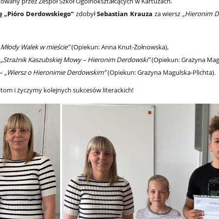
zowany przez Zespół Szkół Ogólnokształcących w Kartuzach.
ę „Pióro Derdowskiego”
zdobył
Sebastian Krauza
za wiersz
„Hieronim D
„Młody Walek w mieście”
(Opiekun: Anna Knut-Żołnowska),
–
„Strażnik Kaszubskiej Mowy – Hieronim Derdowski”
(Opiekun: Grażyna Magu
–
„Wiersz o Hieronimie Derdowskim”
(Opiekun: Grażyna Magulska-Plichta).
tom i życzymy kolejnych sukcesów literackich!