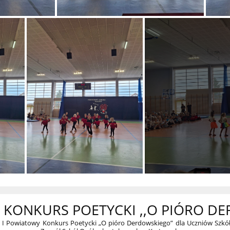
 KONKURS POETYCKI ,,O PIÓRO D
to I Powiatowy Konkurs Poetycki „O pióro Derdowskiego” dla Uczniów S