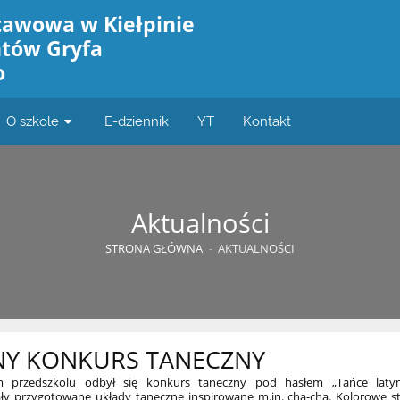
tawowa w Kiełpinie
ntów Gryfa
o
O szkole
E-dziennik
YT
Kontakt
Aktualności
STRONA GŁÓWNA
-
AKTUALNOŚCI
NY KONKURS TANECZNY
m przedszkolu odbył się konkurs taneczny pod hasłem „Tańce laty
 przygotowane układy taneczne inspirowane m.in. cha-chą. Kolorowe st