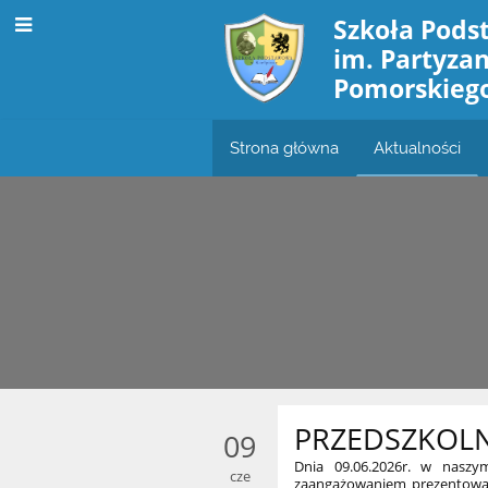
Szkoła Pods
im. Partyza
Pomorskieg
Strona główna
Aktualności
PRZEDSZKOL
09
Dnia 09.06.2026r. w naszy
cze
zaangażowaniem prezentowały