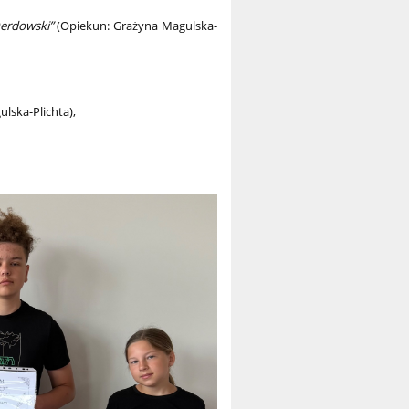
erdowski”
(Opiekun: Grażyna Magulska-
lska-Plichta),