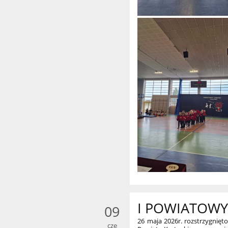
I POWIATOWY
09
26 maja 2026r. rozstrzygnię
cze